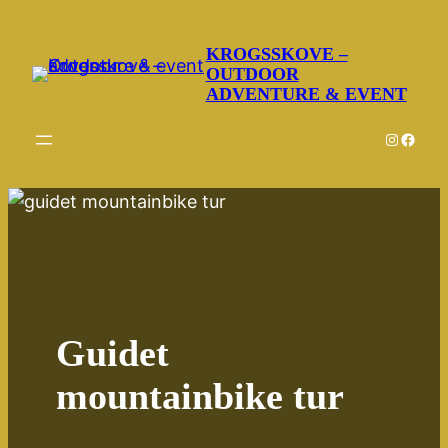
Spring
til
KROGSSKOVE –
OUTDOOR
indhold
ADVENTURE & EVENT
Instagr
Faceb
Guidet
mountainbike tur